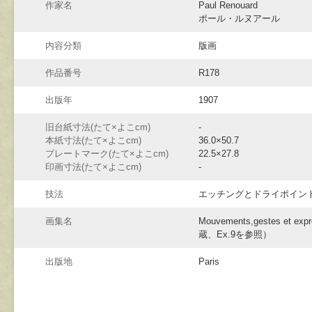
作家名
Paul Renouard
ポール・ルヌアール
内容分類
版画
作品番号
R178
出版年
1907
旧台紙寸法(たて×よこcm)
-
本紙寸法(たて×よこcm)
36.0×50.7
プレートマーク(たて×よこcm)
22.5×27.8
印画寸法(たて×よこcm)
-
技法
エッチングとドライポイン
画集名
Mouvements,gestes et
蔵、Ex.9を参照）
出版地
Paris