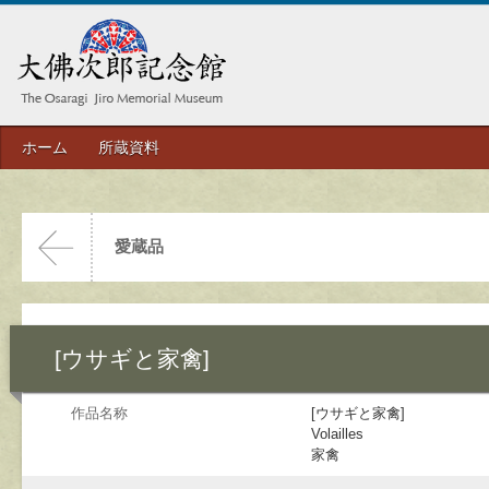
ホーム
所蔵資料
愛蔵品
[ウサギと家禽]
作品名称
[ウサギと家禽]
Volailles
家禽