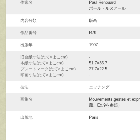
作家名
Paul Renouard
ポール・ルヌアール
内容分類
版画
作品番号
R79
出版年
1907
旧台紙寸法(たて×よこcm)
-
本紙寸法(たて×よこcm)
51.7×35.7
プレートマーク(たて×よこcm)
27.7×22.5
印画寸法(たて×よこcm)
-
技法
エッチング
画集名
Mouvements,gestes et
蔵、Ex.9を参照）
出版地
Paris