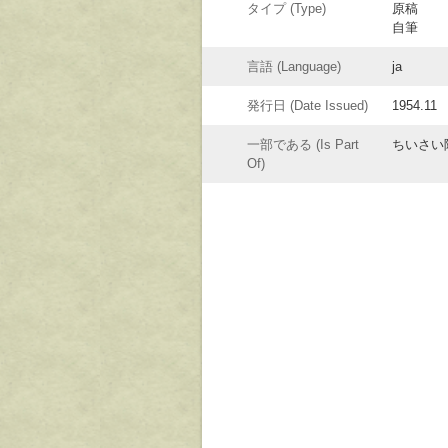
タイプ (Type)
原稿
自筆
言語 (Language)
ja
発行日 (Date Issued)
1954.11
一部である (Is Part
ちいさい
Of)