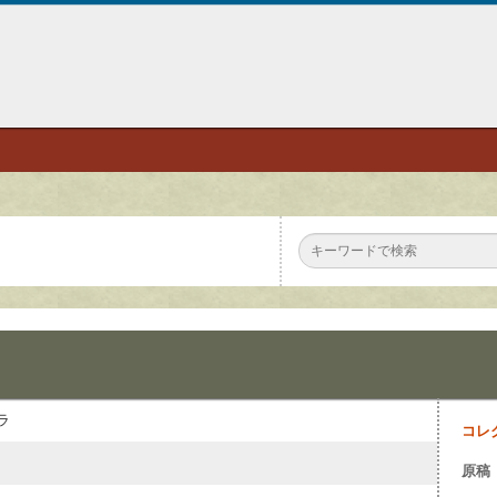
ラ
コレ
原稿