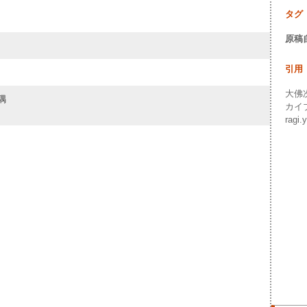
タグ
原稿
引用
大佛次
隅
カイ
ragi.