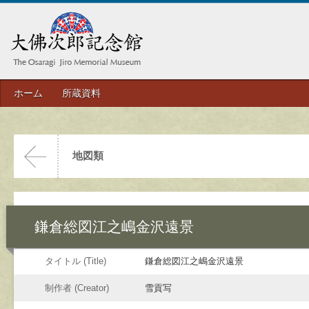
ホーム
所蔵資料
地図類
鎌倉総図江之嶋金沢遠景
タイトル (Title)
鎌倉総図江之嶋金沢遠景
制作者 (Creator)
雪貢写