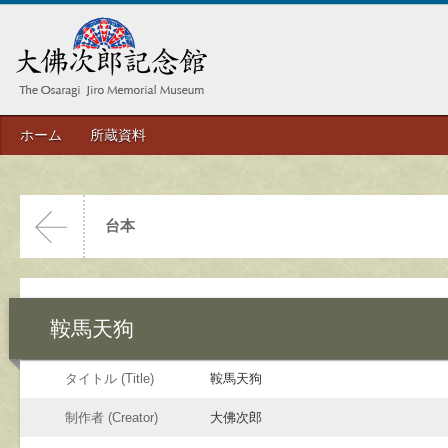
ホーム
所蔵資料
台本
鞍馬天狗
タイトル (Title)
鞍馬天狗
制作者 (Creator)
大佛次郎