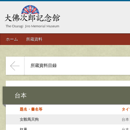
ホーム
所蔵資料
所蔵資料目録
台本
題名・書名等
タイ
女鞍馬天狗
台本
奴凧
台本