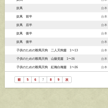
奴凧
台本
奴凧 前半
台本
奴凧 后半
台本
奴凧 後半
台本
奴凧 後半
台本
子供のための鞍馬天狗 二人天狗篇 1〜13
台本
子供のための鞍馬天狗 山嶽党篇 1〜26
台本
子供のための鞍馬天狗 紅梅白梅篇 1〜26
台本
前
5
6
7
8
9
次